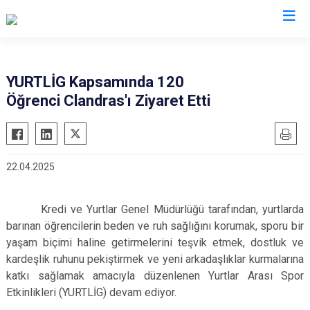
Uşak
YURTLİG Kapsamında 120
Öğrenci Clandras'ı Ziyaret Etti
Banaz
Eşme
Karahallı
22.04.2025
Sivaslı
Ulubey
Kredi ve Yurtlar Genel Müdürlüğü tarafından, yurtlarda
barınan öğrencilerin beden ve ruh sağlığını korumak, sporu bir
yaşam biçimi haline getirmelerini teşvik etmek, dostluk ve
kardeşlik ruhunu pekiştirmek ve yeni arkadaşlıklar kurmalarına
katkı sağlamak amacıyla düzenlenen Yurtlar Arası Spor
Etkinlikleri (YURTLİG) devam ediyor.