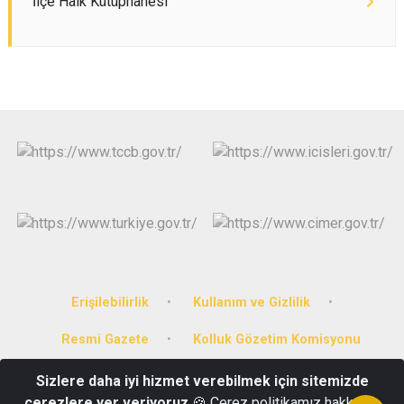
İlçe Halk Kütüphanesi
Erişilebilirlik
Kullanım ve Gizlilik
Resmi Gazete
Kolluk Gözetim Komisyonu
Sizlere daha iyi hizmet verebilmek için sitemizde
Konak Mahallesi Cemil Özer Sokak No: 2 Karahallı, Uşak
çerezlere yer veriyoruz
🍪 Çerez politikamız hakkında