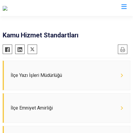
Uşak
Kamu Hizmet Standartları
Banaz
Eşme
Karahallı
Sivaslı
İlçe Yazı İşleri Müdürlüğü
Ulubey
İlçe Emniyet Amirliği