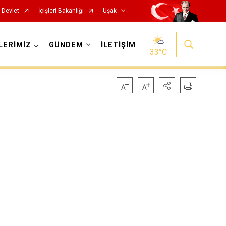
-Devlet
İçişleri Bakanlığı
Uşak
LERİMİZ
GÜNDEM
İLETİŞİM
33
°C