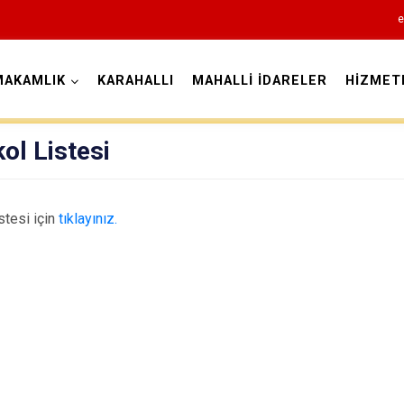
e
MAKAMLIK
KARAHALLI
MAHALLİ İDARELER
HİZMET
Uşak
ol Listesi
stesi için
tıklayınız.
Banaz
Eşme
Karahallı