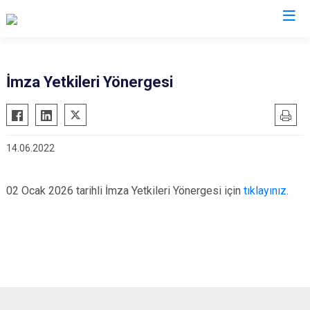
Uşak
İmza Yetkileri Yönergesi
Banaz
Eşme
14.06.2022
Karahallı
Sivaslı
02 Ocak 2026 tarihli İmza Yetkileri Yönergesi için
tıklayınız
.
Ulubey