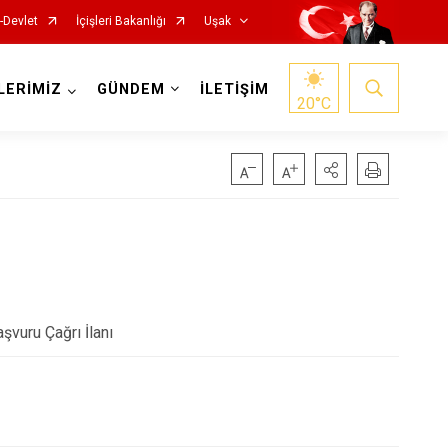
-Devlet
İçişleri Bakanlığı
Uşak
LERİMİZ
GÜNDEM
İLETİŞİM
20
°C
vuru Çağrı İlanı