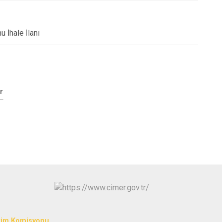
 İhale İlanı
r
tim Komisyonu