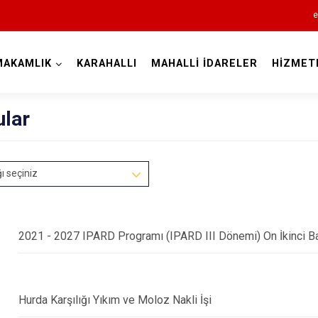
e
MAKAMLIK
KARAHALLI
MAHALLİ İDARELER
HİZMET
Uşak
ular
ğı seçiniz
2021 - 2027 IPARD Programı (IPARD III Dönemi) On İkinci Baş
Banaz
Eşme
Karahallı
Hurda Karşılığı Yıkım ve Moloz Nakli İşi