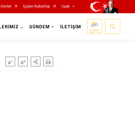
-Devlet
İçişleri Bakanlığı
Uşak
LERİMİZ
GÜNDEM
İLETİŞİM
23
°C