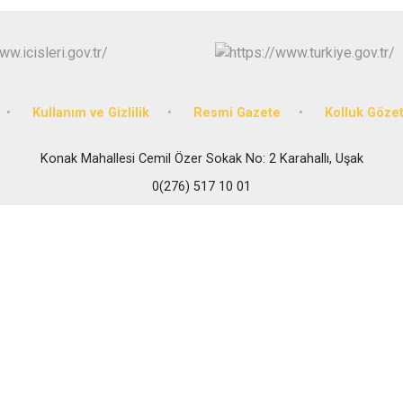
Sivaslı
Ulubey
Kullanım ve Gizlilik
Resmi Gazete
Kolluk Göze
Konak Mahallesi Cemil Özer Sokak No: 2 Karahallı, Uşak
0(276) 517 10 01