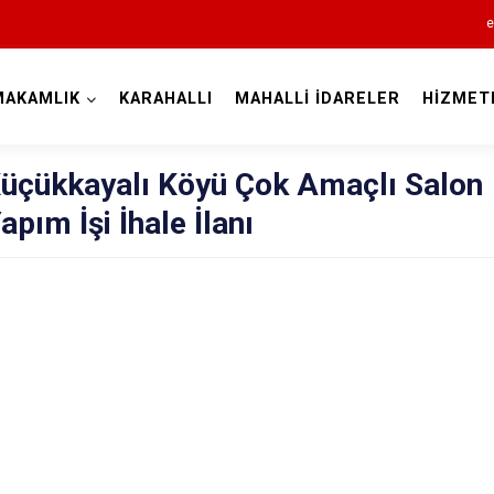
e
MAKAMLIK
KARAHALLI
MAHALLİ İDARELER
HİZMET
Uşak
Küçükkayalı Köyü Çok Amaçlı Salon
apım İşi İhale İlanı
Banaz
Eşme
Karahallı