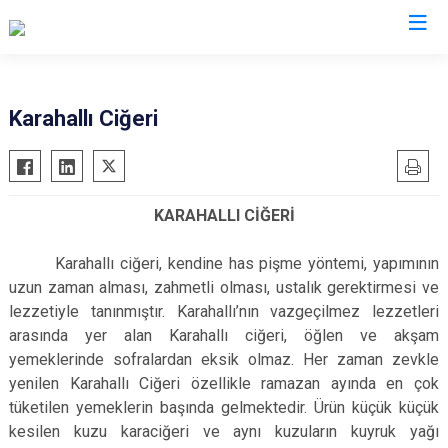
Uşak
Karahallı Ciğeri
Banaz
Eşme
KARAHALLI CİĞERİ
Karahallı
Sivaslı
Karahallı ciğeri, kendine has pişme yöntemi, yapımının
Ulubey
uzun zaman alması, zahmetli olması, ustalık gerektirmesi ve
lezzetiyle tanınmıştır. Karahallı’nın vazgeçilmez lezzetleri
arasında yer alan Karahallı ciğeri, öğlen ve akşam
yemeklerinde sofralardan eksik olmaz. Her zaman zevkle
yenilen Karahallı Ciğeri özellikle ramazan ayında en çok
tüketilen yemeklerin başında gelmektedir. Ürün küçük küçük
kesilen kuzu karaciğeri ve aynı kuzuların kuyruk yağı